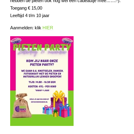
hebben de pieten ook nog wel een cadeautje mee……:-).
Toegang € 15,00
Leeftijd 4 t/m 10 jaar
Aanmelden: klik
HIER