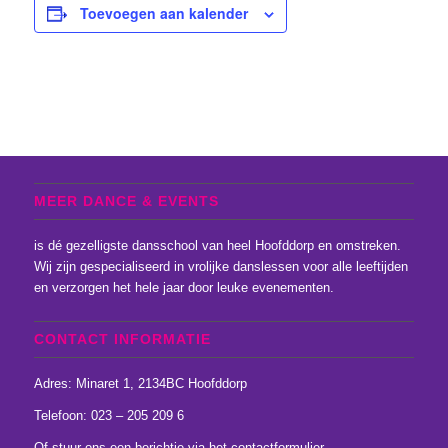
Toevoegen aan kalender
MEER DANCE & EVENTS
is dé gezelligste dansschool van heel Hoofddorp en omstreken.
Wij zijn gespecialiseerd in vrolijke danslessen voor alle leeftijden
en verzorgen het hele jaar door leuke evenementen.
CONTACT INFORMATIE
Adres: Minaret 1, 2134BC Hoofddorp
Telefoon: 023 – 205 209 6
Of stuur ons een
berichtje
via het
contactformulier