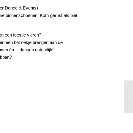
eer Dance & Events)
one binnenschoenen. Kom gerust als piet
en een feestje vieren?
en een bezoekje brengen aan de
ngen én….dansen natuurlijk!
hebben?