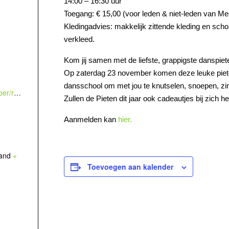
14:00 – 16:30 uur
Toegang: € 15,00 (voor leden & niet-leden van M
Kledingadvies: makkelijk zittende kleding en sch
verkleed.
Kom jij samen met de liefste, grappigste danspiet
Op zaterdag 23 november komen deze leuke piet
dansschool om met jou te knutselen, snoepen, zi
https://meerdance.gotgrib.nl/auth/member/register?date=23-11-2024&activities_details_id=125025
Zullen de Pieten dit jaar ook cadeautjes bij zich 
Aanmelden kan
hier.
and
+
Toevoegen aan kalender