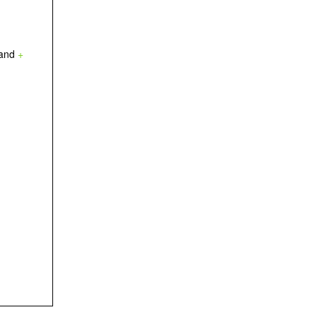
and
+