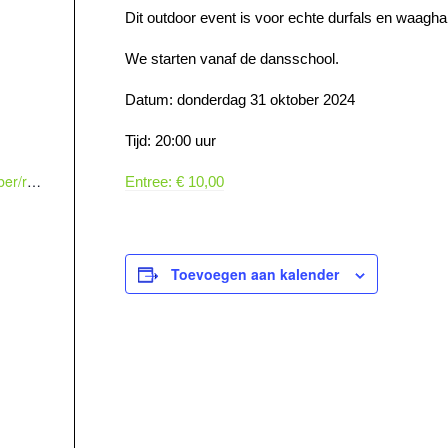
Dit outdoor event is voor echte durfals en waaghal
We starten vanaf de dansschool.
Datum: donderdag 31 oktober 2024
Tijd: 20:00 uur
https://meerdance.gotgrib.nl/auth/member/register?date=31-10-2024&activities_details_id=124292
Entree: € 10,00
Toevoegen aan kalender