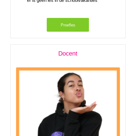
er is geen les in de schoolvakanties
Proefles
Docent