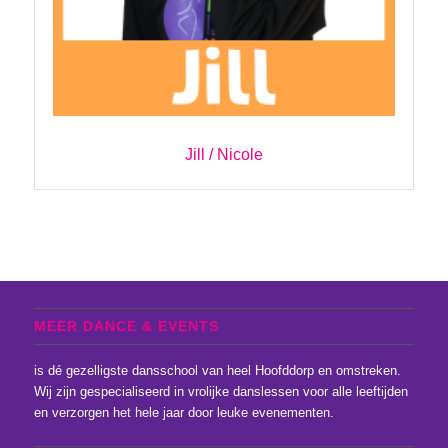
Jill
/ Nicole
MEER DANCE & EVENTS
is dé gezelligste dansschool van heel Hoofddorp en omstreken.
Wij zijn gespecialiseerd in vrolijke danslessen voor alle leeftijden
en verzorgen het hele jaar door leuke evenementen.