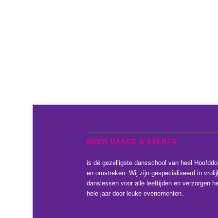
MEER DANCE & EVENTS
is dé gezelligste dansschool van heel Hoofddo
en omstreken. Wij zijn gespecialiseerd in vroli
danslessen voor alle leeftijden en verzorgen he
hele jaar door leuke evenementen.