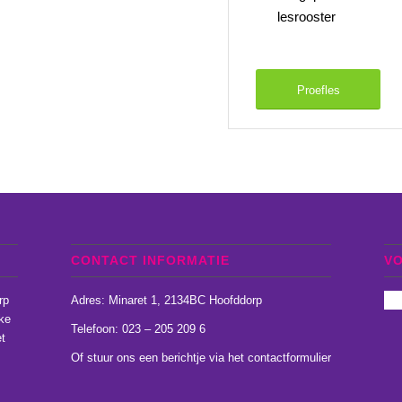
lesrooster
Proefles
CONTACT INFORMATIE
V
rp
Adres: Minaret 1, 2134BC Hoofddorp
jke
Telefoon: 023 – 205 209 6
t
Of stuur ons een
berichtje
via het
contactformulier