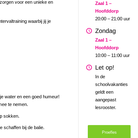
zorgen voor een unieke en
Zaal 1 –
Hoofddorp
20:00 – 21:00 uur
tervaltraining waarbij jij je
Zondag
Zaal 1 –
Hoofddorp
10:00 – 11:00 uur
Let op!
In de
schoolvakanties
geldt een
esje water en een goed humeur!
aangepast
 mee te nemen.
lesrooster.
ip sokken.
e schaffen bij de balie.
Proefles