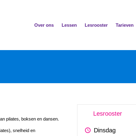
Over ons
Lessen
Lesrooster
Tarieven
Lesrooster
van pilates, boksen en dansen.
Dinsdag
lates), snelheid en